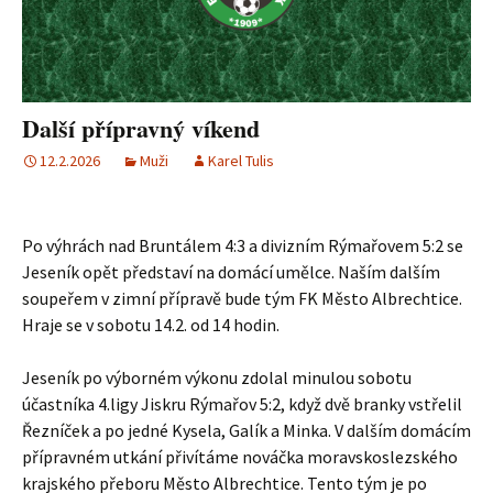
Další přípravný víkend
12.2.2026
Muži
Karel Tulis
Po výhrách nad Bruntálem 4:3 a divizním Rýmařovem 5:2 se
Jeseník opět představí na domácí umělce. Naším dalším
soupeřem v zimní přípravě bude tým FK Město Albrechtice.
Hraje se v sobotu 14.2. od 14 hodin.
Jeseník po výborném výkonu zdolal minulou sobotu
účastníka 4.ligy Jiskru Rýmařov 5:2, když dvě branky vstřelil
Řezníček a po jedné Kysela, Galík a Minka. V dalším domácím
přípravném utkání přivítáme nováčka moravskoslezského
krajského přeboru Město Albrechtice. Tento tým je po