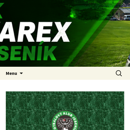
oficiální stránky fotbalového klubu
FK WAREX JESENÍK
Přejít k obsahu webu
Vyhledá
Menu