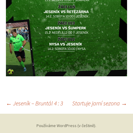
←
Jeseník – Bruntál 4 : 3
Startuje jarní sezona
→
Navigace pro
Používáme WordPress (v češtině).